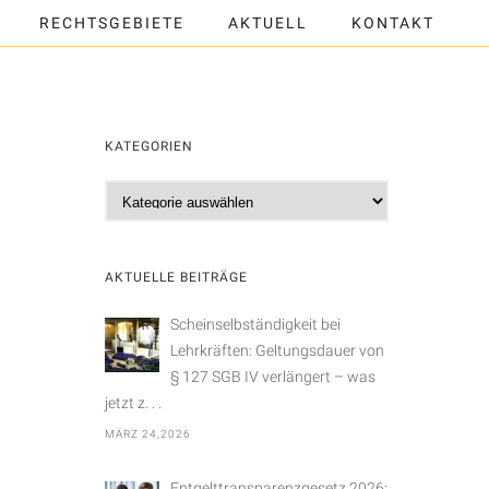
RECHTSGEBIETE
AKTUELL
KONTAKT
KATEGORIEN
K
a
t
e
AKTUELLE BEITRÄGE
g
o
Scheinselbständigkeit bei
r
Lehrkräften: Geltungsdauer von
i
§ 127 SGB IV verlängert – was
e
jetzt z. . .
n
MÄRZ 24,2026
Entgelttransparenzgesetz 2026: