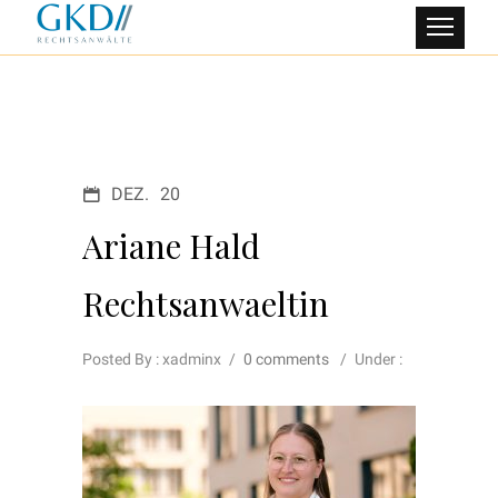
DEZ.
20
Ariane Hald
Rechtsanwaeltin
Posted By : xadminx
/
0 comments
/
Under :