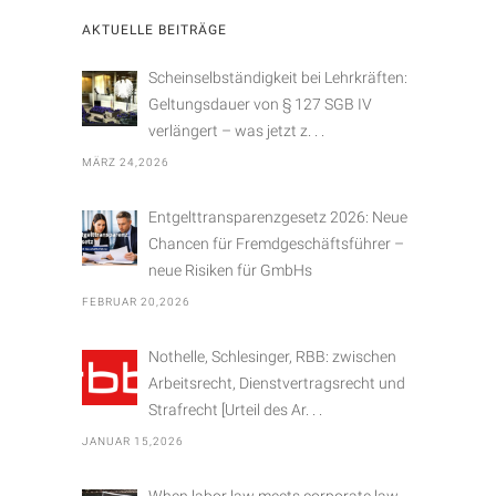
e
AKTUELLE BEITRÄGE
g
o
Scheinselbständigkeit bei Lehrkräften:
r
Geltungsdauer von § 127 SGB IV
i
verlängert – was jetzt z. . .
e
MÄRZ 24,2026
n
Entgelttransparenzgesetz 2026: Neue
Chancen für Fremdgeschäftsführer –
neue Risiken für GmbHs
FEBRUAR 20,2026
Nothelle, Schlesinger, RBB: zwischen
Arbeitsrecht, Dienstvertragsrecht und
Strafrecht [Urteil des Ar. . .
JANUAR 15,2026