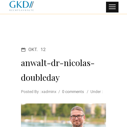
OKT.
12
anwalt-dr-nicolas-
doubleday
Posted By : xadminx
/
0 comments
/
Under :