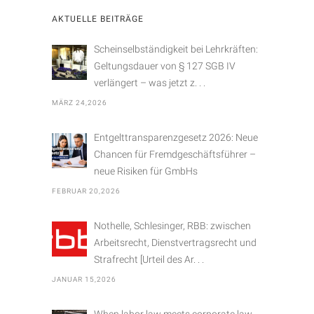
e
AKTUELLE BEITRÄGE
g
o
Scheinselbständigkeit bei Lehrkräften:
r
Geltungsdauer von § 127 SGB IV
i
verlängert – was jetzt z. . .
e
MÄRZ 24,2026
n
Entgelttransparenzgesetz 2026: Neue
Chancen für Fremdgeschäftsführer –
neue Risiken für GmbHs
FEBRUAR 20,2026
Nothelle, Schlesinger, RBB: zwischen
Arbeitsrecht, Dienstvertragsrecht und
Strafrecht [Urteil des Ar. . .
JANUAR 15,2026