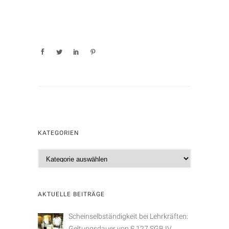
KATEGORIEN
K
a
t
e
AKTUELLE BEITRÄGE
g
o
Scheinselbständigkeit bei Lehrkräften:
r
Geltungsdauer von § 127 SGB IV