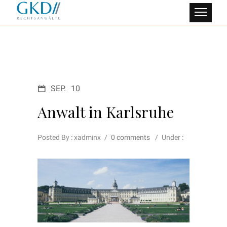
SEP.
10
Anwalt in Karlsruhe
Posted By : xadminx
/
0 comments
/
Under :