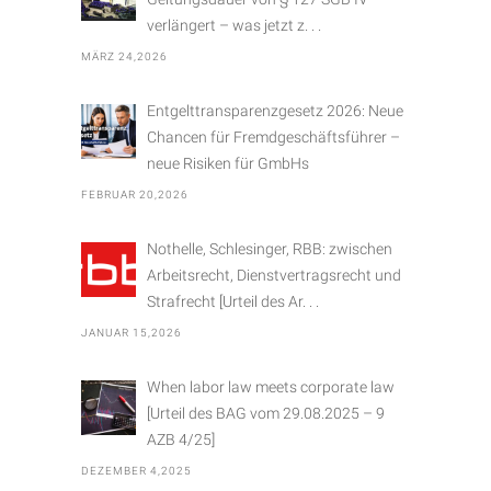
i
verlängert – was jetzt z. . .
e
MÄRZ 24,2026
n
Entgelttransparenzgesetz 2026: Neue
Chancen für Fremdgeschäftsführer –
neue Risiken für GmbHs
FEBRUAR 20,2026
Nothelle, Schlesinger, RBB: zwischen
Arbeitsrecht, Dienstvertragsrecht und
Strafrecht [Urteil des Ar. . .
JANUAR 15,2026
When labor law meets corporate law
[Urteil des BAG vom 29.08.2025 – 9
AZB 4/25]
DEZEMBER 4,2025