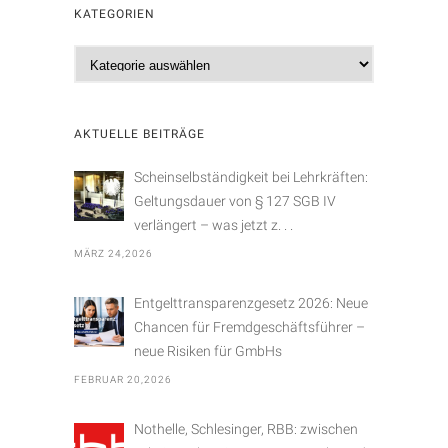
KATEGORIEN
K
a
t
e
AKTUELLE BEITRÄGE
g
o
Scheinselbständigkeit bei Lehrkräften:
r
Geltungsdauer von § 127 SGB IV
i
verlängert – was jetzt z. . .
e
MÄRZ 24,2026
n
Entgelttransparenzgesetz 2026: Neue
Chancen für Fremdgeschäftsführer –
neue Risiken für GmbHs
FEBRUAR 20,2026
Nothelle, Schlesinger, RBB: zwischen