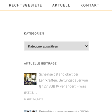
RECHTSGEBIETE
AKTUELL
KONTAKT
KATEGORIEN
K
a
t
e
AKTUELLE BEITRÄGE
g
o
Scheinselbständigkeit bei
r
Lehrkräften: Geltungsdauer von
i
§ 127 SGB IV verlängert – was
e
jetzt z. . .
n
MÄRZ 24,2026
Entgelttransparenzgesetz 2026: