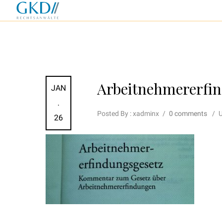
Arbeitnehmererfin
JAN
.
Posted By : xadminx
/
0 comments
/
U
26