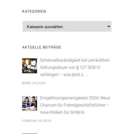
KATEGORIEN
K
a
t
e
AKTUELLE BEITRÄGE
g
o
Scheinselbständigkeit bei Lehrkräften:
r
Geltungsdauer von § 127 SGB IV
i
verlängert – was jetzt z. . .
e
MÄRZ 24,2026
n
Entgelttransparenzgesetz 2026: Neue
Chancen für Fremdgeschäftsführer –
neue Risiken für GmbHs
FEBRUAR 20,2026