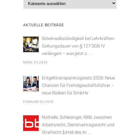
K
a
t
e
AKTUELLE BEITRÄGE
g
o
Scheinselbständigkeit bei Lehrkräften:
r
Geltungsdauer von § 127 SGB IV
i
verlängert – was jetzt z. . .
e
MÄRZ 24,2026
n
Entgelttransparenzgesetz 2026: Neue
Chancen für Fremdgeschäftsführer –
neue Risiken für GmbHs
FEBRUAR 20,2026
Nothelle, Schlesinger, RBB: zwischen
Arbeitsrecht, Dienstvertragsrecht und
Strafrecht [Urteil des Ar. . .