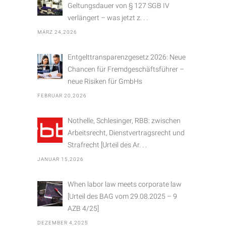
r
Geltungsdauer von § 127 SGB IV
i
verlängert – was jetzt z. . .
e
MÄRZ 24,2026
n
Entgelttransparenzgesetz 2026: Neue
Chancen für Fremdgeschäftsführer –
neue Risiken für GmbHs
FEBRUAR 20,2026
Nothelle, Schlesinger, RBB: zwischen
Arbeitsrecht, Dienstvertragsrecht und
Strafrecht [Urteil des Ar. . .
JANUAR 15,2026
When labor law meets corporate law
[Urteil des BAG vom 29.08.2025 – 9
AZB 4/25]
DEZEMBER 4,2025