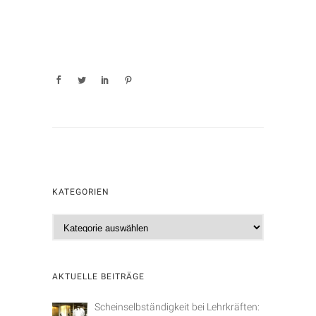
KATEGORIEN
K
a
t
e
AKTUELLE BEITRÄGE
g
o
Scheinselbständigkeit bei Lehrkräften: