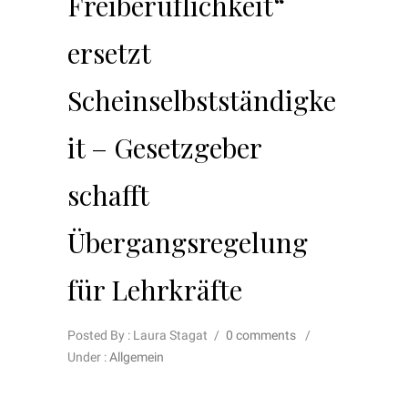
Freiberuflichkeit“
ersetzt
Scheinselbstständigke
it – Gesetzgeber
schafft
Übergangsregelung
für Lehrkräfte
Posted By : Laura Stagat
/
0 comments
/
Under :
Allgemein