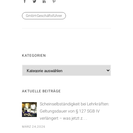
GmbH-Geschäftsführer
KATEGORIEN
K
a
t
e
AKTUELLE BEITRÄGE
g
o
Scheinselbständigkeit bei Lehrkräften:
r
Geltungsdauer von § 127 SGB IV
i
verlängert – was jetzt z. . .
e
MÄRZ 24,2026
n