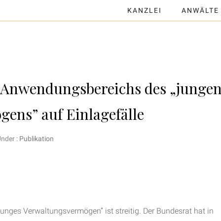
KANZLEI
ANWÄLTE
 Anwendungsbereichs des „junge
ens” auf Einlagefälle
nder :
Publikation
junges Verwaltungsvermögen” ist streitig. Der Bundesrat hat in