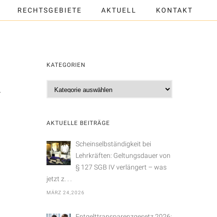
RECHTSGEBIETE
AKTUELL
KONTAKT
KATEGORIEN
n
K
a
t
e
AKTUELLE BEITRÄGE
g
o
Scheinselbständigkeit bei
r
Lehrkräften: Geltungsdauer von
i
§ 127 SGB IV verlängert – was
e
jetzt z. . .
n
MÄRZ 24,2026
Entgelttransparenzgesetz 2026: