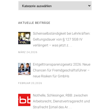
K
a
t
e
AKTUELLE BEITRÄGE
g
o
Scheinselbständigkeit bei Lehrkräften:
r
Geltungsdauer von § 127 SGB IV
i
verlängert – was jetzt z. . .
e
MÄRZ 24,2026
n
Entgelttransparenzgesetz 2026: Neue
Chancen für Fremdgeschäftsführer –
neue Risiken für GmbHs
FEBRUAR 20,2026
Nothelle, Schlesinger, RBB: zwischen
Arbeitsrecht, Dienstvertragsrecht und
Strafrecht [Urteil des Ar. . .