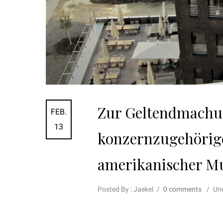
Zur Geltendmachu
FEB.
13
konzernzugehörig
amerikanischer Mu
Posted By : Jaekel
/
0 comments
/
Und