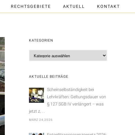
RECHTSGEBIETE
AKTUELL
KONTAKT
KATEGORIEN
K
a
t
e
AKTUELLE BEITRÄGE
g
o
Scheinselbständigkeit bei
r
Lehrkräften: Geltungsdauer von
i
§ 127 SGB IV verlängert – was
e
jetzt z. . .
n
MÄRZ 24,2026
Entgelttransparenzgesetz 2026: