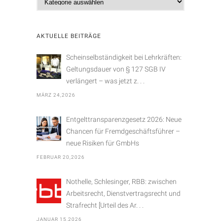
a
t
e
AKTUELLE BEITRÄGE
g
o
Scheinselbständigkeit bei Lehrkräften:
r
Geltungsdauer von § 127 SGB IV
i
verlängert – was jetzt z. . .
e
MÄRZ 24,2026
n
Entgelttransparenzgesetz 2026: Neue
Chancen für Fremdgeschäftsführer –
neue Risiken für GmbHs
FEBRUAR 20,2026
Nothelle, Schlesinger, RBB: zwischen
Arbeitsrecht, Dienstvertragsrecht und
Strafrecht [Urteil des Ar. . .
JANUAR 15,2026