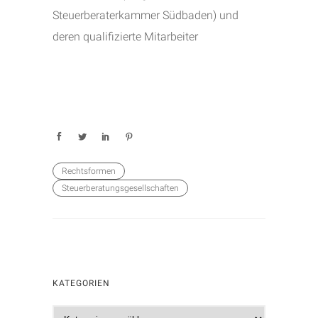
Steuerberaterkammer Südbaden) und
deren qualifizierte Mitarbeiter
Rechtsformen
Steuerberatungsgesellschaften
KATEGORIEN
K