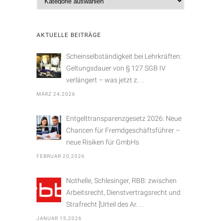
a
t
e
AKTUELLE BEITRÄGE
g
o
Scheinselbständigkeit bei Lehrkräften:
r
Geltungsdauer von § 127 SGB IV
i
verlängert – was jetzt z. . .
e
MÄRZ 24,2026
n
Entgelttransparenzgesetz 2026: Neue
Chancen für Fremdgeschäftsführer –
neue Risiken für GmbHs
FEBRUAR 20,2026
Nothelle, Schlesinger, RBB: zwischen
Arbeitsrecht, Dienstvertragsrecht und
Strafrecht [Urteil des Ar. . .
JANUAR 15,2026