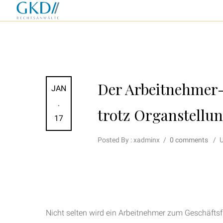
Der Arbeitnehmer-
JAN
.
trotz Organstellu
17
Posted By : xadminx
/
0 comments
/
U
Nicht selten wird ein Arbeitnehmer zum Geschäftsf