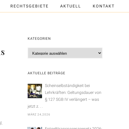
RECHTSGEBIETE
AKTUELL
KONTAKT
KATEGORIEN
is
K
a
t
e
AKTUELLE BEITRÄGE
g
o
Scheinselbständigkeit bei
r
Lehrkräften: Geltungsdauer von
i
§ 127 SGB IV verlängert – was
e
jetzt z. . .
n
MÄRZ 24,2026
l.
Entgelttransparenzgesetz 2026: